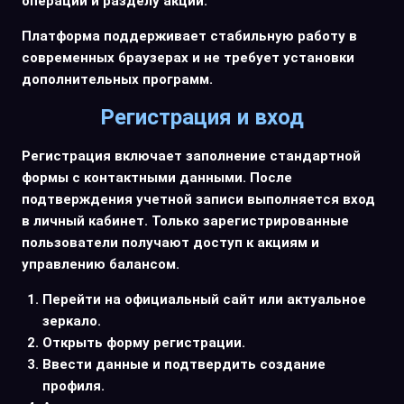
операций и разделу акций.
Платформа поддерживает стабильную работу в
современных браузерах и не требует установки
дополнительных программ.
Регистрация и вход
Регистрация включает заполнение стандартной
формы с контактными данными. После
подтверждения учетной записи выполняется вход
в личный кабинет. Только зарегистрированные
пользователи получают доступ к акциям и
управлению балансом.
Перейти на официальный сайт или актуальное
зеркало.
Открыть форму регистрации.
Ввести данные и подтвердить создание
профиля.