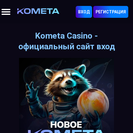
ВХОД
РЕГИСТРАЦИЯ
Kometa Casino Официальный сайт
Игры и Слоты Комета Казино
Получить Бонус Велком Пак от Комета Казино
Комета Казино Зеркало
Kometa Casino -
официальный сайт вход