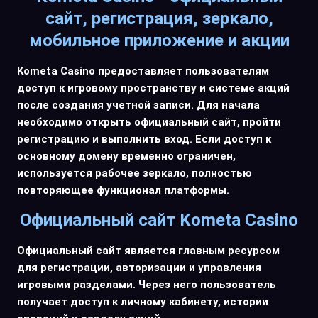
сайт, регистрация, зеркало,
мобильное приложение и акции
Kometa Casino предоставляет пользователям
доступ к игровому пространству и системе акций
после создания учетной записи. Для начала
необходимо открыть официальный сайт, пройти
регистрацию и выполнить вход. Если доступ к
основному домену временно ограничен,
используется рабочее зеркало, полностью
повторяющее функционал платформы.
Официальный сайт Kometa Casino
Официальный сайт является главным ресурсом
для регистрации, авторизации и управления
игровыми разделами. Через него пользователь
получает доступ к личному кабинету, истории