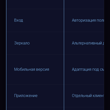
Вход
Авторизация пользо
Зеркало
Альтернативный до
Мобильная версия
Адаптация под смар
Приложение
Отдельный клиент дл