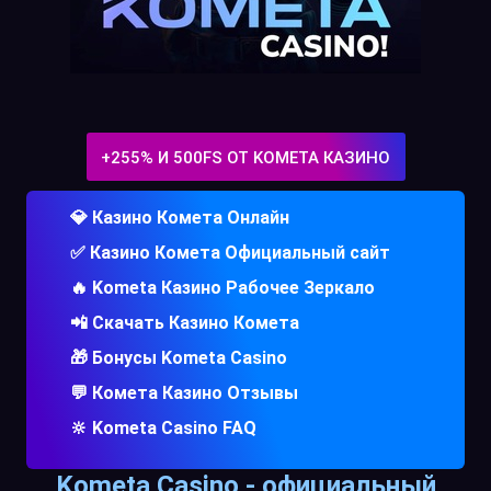
+255% И 500FS ОТ KOMETA КАЗИНО
💎 Казино Комета Онлайн
✅ Казино Комета Официальный сайт
🔥 Kometa Казино Рабочее Зеркало
📲 Скачать Казино Комета
🎁 Бонусы Kometa Casino
💬 Комета Казино Отзывы
🔆 Kometa Casino FAQ
Kometa Casino - официальный